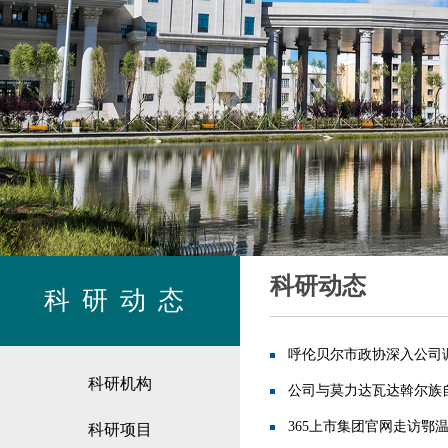
科研动态
科研动态
呼伦贝尔市政协深入公司
科研机构
公司与莫力达瓦达斡尔族
365上市集团官网走访鄂
科研项目