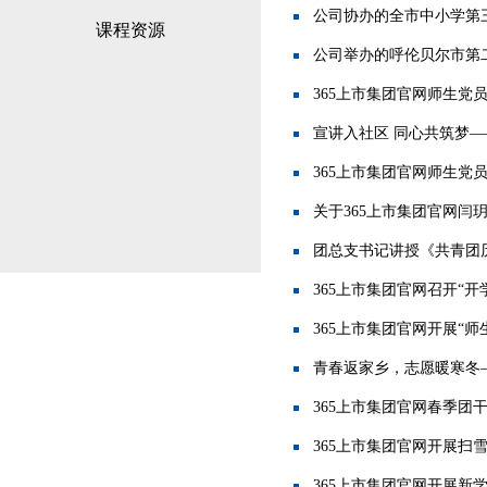
公司协办的全市中小学第
课程资源
公司举办的呼伦贝尔市第
365上市集团官网师生党
宣讲入社区 同心共筑梦—
365上市集团官网师生党
关于365上市集团官网闫
团总支书记讲授《共青团
365上市集团官网召开“
365上市集团官网开展“
青春返家乡，志愿暖寒冬
365上市集团官网春季团
365上市集团官网开展扫
365上市集团官网开展新