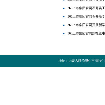
365上市集团官网召开员
365上市集团官网召开新
365上市集团官网开展新
365上市集团官网赴扎兰
地址：内蒙古呼伦贝尔市海拉尔区成