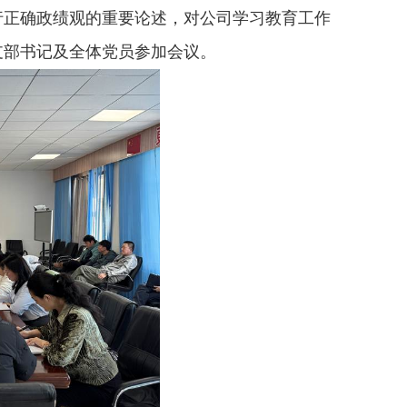
行正确政绩观的重要论述，对公司学习教育工作
支部书记及全体党员参加会议。