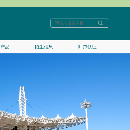
司产品
招生信息
师范认证