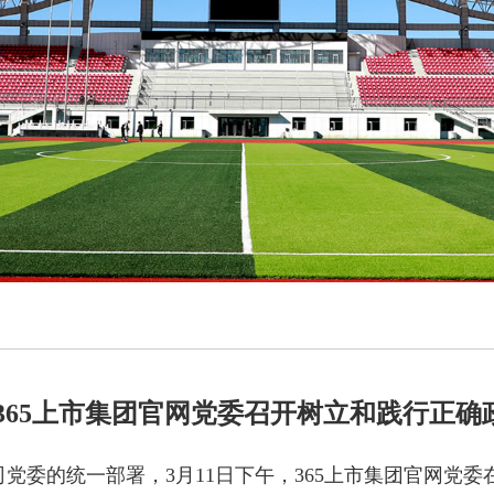
365上市集团官网党委召开树立和践行正
党委的统一部署，3月11日下午，365上市集团官网党